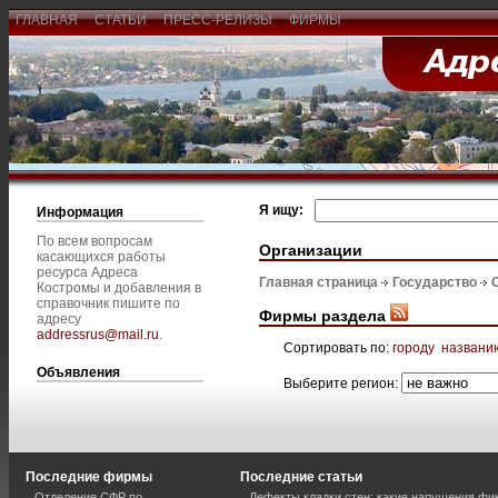
ГЛАВНАЯ
СТАТЬИ
ПРЕСС-РЕЛИЗЫ
ФИРМЫ
Я ищу:
Информация
По всем вопросам
Организации
касающихся работы
ресурса Адреса
Главная страница
Государство
Костромы и добавления в
справочник пишите по
Фирмы раздела
адресу
addressrus@mail.ru
.
Сортировать по:
городу
названи
Объявления
Выберите регион:
Последние фирмы
Последние статьи
Отделение СФР по
Дефекты кладки стен: какие нарушения фи