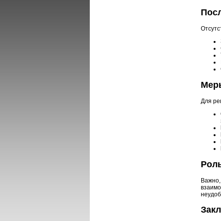
Посл
Отсутс
Мер
Для ре
Роль
Важно,
взаимо
неудоб
Зак