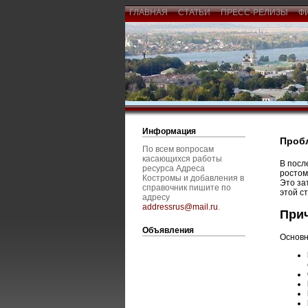
ГЛАВНАЯ
СТАТЬИ
ПРЕСС-РЕЛИЗЫ
Ф
Информация
Пробл
По всем вопросам
касающихся работы
В посл
ресурса Адреса
ростом
Костромы и добавления в
Это за
справочник пишите по
этой с
адресу
addressrus@mail.ru
.
При
Объявления
Основн