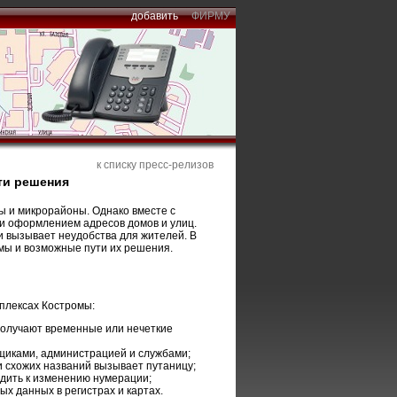
добавить
ФИРМУ
к списку пресс-релизов
ти решения
ы и микрорайоны. Однако вместе с
и оформлением адресов домов и улиц.
и вызывает неудобства для жителей. В
мы и возможные пути их решения.
плексах Костромы:
получают временные или нечеткие
щиками, администрацией и службами;
 схожих названий вызывает путаницу;
одить к изменению нумерации;
ых данных в регистрах и картах.