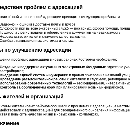
едствия проблем с адресацией
твие чёткой и правильной адресации приводит к следующим проблемам:
Задержки и ошибки в доставке почты и грузов;
Сложности при вызове экстренных служб — пожарных, скорой помощи, полиц
Трудности с регистрацией и оформлением документов на недвижимость;
Недовольство жителей и снижение качества жизни;
Ошибки в навигационных системах и картах.
ы по улучшению адресации
шения проблем с адресацией в новых районах Костромы необходимо:
Создание и поддержка актуальных электронных баз данных
адресов с уча
застройщиков;
Внедрение единой системы нумерации
и правил присвоения названий улиц
Проведение разъяснительной работы
с жителями и службами, регулярное 
Использование современных технологий
— геокодирования, интерактивных
Контроль за соблюдением норм
при планировании новых микрорайонов.
 жителей и организаций
 чтобы жители новых районов сообщали о проблемах с адресацией, а местны
действовали с администрацией для своевременного обновления информации
ства и повысить качество жизни в новых жилых комплексах.
лючение