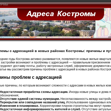
ИРМЫ
емы с адресацией в новых районах Костромы: причины и пу
едние годы Кострома активно развивается, появляются новые жилые квартал
 застройки возникают и проблемы с адресацией — правильным присвоением 
трудняет доставку почты, работу экстренных служб, оформление документов 
татье мы рассмотрим причины проблем с адресацией в новых районах Костро
чины проблем с адресацией
ые причины, по которым возникают сложности с адресами в новых жилых ком
Недостаточная проработка схемы адресации.
Иногда новые улицы и дома 
обозначения;
Отсутствие единой системы нумерации.
Несогласованность между застрой
Перекрытие или совпадение названий улиц.
Использование одинаковых или
Изменения в планировках.
Корректировки планов строительства могут прив
Недостаточная информированность жителей и служб.
Отсутствие актуальн