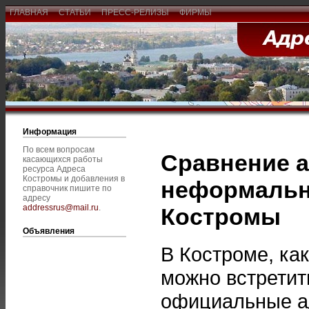
ГЛАВНАЯ
СТАТЬИ
ПРЕСС-РЕЛИЗЫ
ФИРМЫ
Информация
По всем вопросам
Сравнение 
касающихся работы
ресурса Адреса
Костромы и добавления в
неформальн
справочник пишите по
адресу
addressrus@mail.ru
.
Костромы
Объявления
В Костроме, как
можно встретит
официальные а